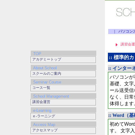
|
パソコン
講習会運
TOP
:: 標準的
アカデミートップ
About School
:: インター
スクールのご案内
パソコンが
Seminar Course
基礎、文字
コース一覧
ール送受信
School Management
なく、日常
講習会運営
体得します
e-Learning
:: Word（
ｅ-ラーニング
初めてWo
Access Map
す。 文字
アクセスマップ