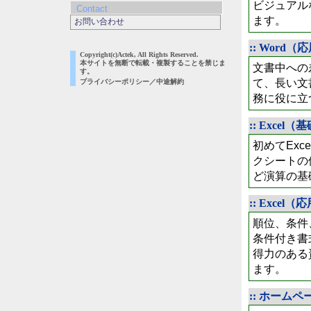
ビジュアル
Contact
ます。
お問い合わせ
:: Word（
Copyright(c)Actek, All Rights Reserved.
本サイトを無断で転載・複製することを禁じま
文書中への
す。
て、長い文
プライバシーポリシー／中途解約
務に役に立
:: Excel（
初めてExc
クシートの
ど演算の基
:: Excel（
順位、条件
条件付き書
得力のある
ます。
:: ホーム