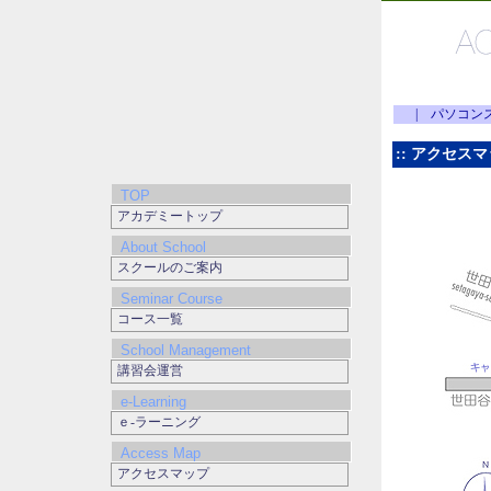
|
パソコン
:: アクセスマ
TOP
アカデミートップ
About School
スクールのご案内
Seminar Course
コース一覧
School Management
講習会運営
e-Learning
ｅ-ラーニング
Access Map
アクセスマップ